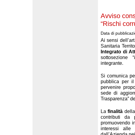
Avviso con
“Rischi corr
Data di pubblicaz
Ai sensi dell’a
Sanitaria Territ
Integrato di A
sottosezione “
integrante.
Si comunica per
pubblica per i
pervenire propo
sede di aggior
Trasparenza” de
La
finalità
della
contributi da 
promuovendo in 
interessi alle
dall’Azienda nei