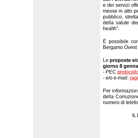
e dei servizi of
messe in atto pe
pubblico, stret
della salute de
health”.
È possibile co
Bergamo Ovest a
Le
proposte e/
giorno 8 genna
- PEC
protocoll
- e/o e-mail:
rag
Per informazion
della Corruzion
numero di telef
I