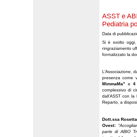
ASST e ABIO
Pediatria po
Data di pubblicaz
Si è svolto oggi
ringraziamento uffi
formalizzato la do
L’Associazione, d
presenza come v
MimmaMa"
e
4
complessivo di c
dall’ASST con la 
Reparto, a disposi
Dott.ssa Rosett
Ovest:
"Accogli
parte di ABIO Tr