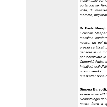
inestimabile per l
porta con sé. Rin
volta, di investi
mamme, migliorand
Dr. Paolo Menghin
i cuscini SleepAn
massimo comfort 
nostro, un po’ d
presidi certificat
genitore in un mo
per incentivare le
Comunità Amica d
Initiative) dell'UN
promuovendo una
quest’attenzione c
Simona Barsotti
essere vicini all’
Neonatologia don
nostre forze a 