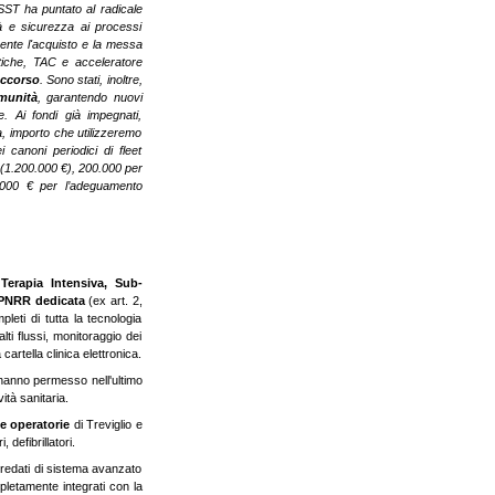
’ASST ha puntato al radicale
à e sicurezza ai processi
tamente l'acquisto e la messa
tiche, TAC e acceleratore
occorso
. Sono stati, inoltre,
munità
, garantendo nuovi
. Ai fondi già impegnati,
, importo che utilizzeremo
i canoni periodici di fleet
 (1.200.000 €), 200.000 per
.000 € per l’adeguamento
i
Terapia Intensiva, Sub-
o PNRR dedicata
(ex art. 2,
leti di tutta la tecnologia
lti flussi, monitoraggio dei
cartella clinica elettronica.
anno permesso nell'ultimo
ità sanitaria.
le operatorie
di Treviglio e
 defibrillatori.
orredati di sistema avanzato
pletamente integrati con la