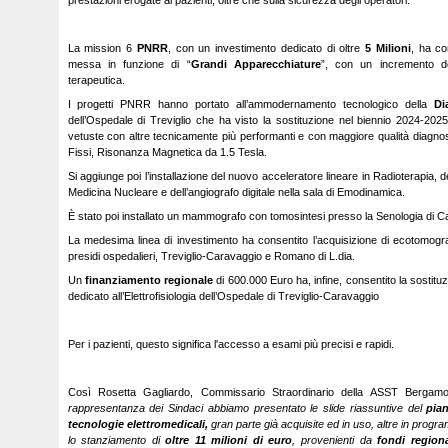
prestazioni erogate ai pazienti, oltre che sulla sicurezza degli operatori.
La mission 6
PNRR
, con un investimento dedicato di oltre
5 Milioni
, ha con
messa in funzione di “
Grandi Apparecchiature
”, con un incremento de
terapeutica.
I progetti PNRR hanno portato all’ammodernamento tecnologico della
Di
dell’Ospedale di Treviglio che ha visto la sostituzione nel biennio 2024-202
vetuste con altre tecnicamente più performanti e con maggiore qualità diagnos
Fissi, Risonanza Magnetica da 1.5 Tesla.
Si aggiunge poi l’installazione del nuovo acceleratore lineare in Radioterapi
Medicina Nucleare e dell’angiografo digitale nella sala di Emodinamica.
È stato poi installato un mammografo con tomosintesi presso la Senologia di C
La medesima linea di investimento ha consentito l’acquisizione di ecotomogra
presidi ospedalieri, Treviglio-Caravaggio e Romano di L.dia.
Un
finanziamento regionale
di 600.000 Euro ha, infine, consentito la sostituzi
dedicato all’Elettrofisiologia dell’Ospedale di Treviglio-Caravaggio
Per i pazienti, questo significa l'accesso a esami più precisi e rapidi.
Così Rosetta Gagliardo, Commissario Straordinario della ASST Berga
rappresentanza dei Sindaci abbiamo presentato le slide riassuntive del
pian
tecnologie elettromedicali,
gran parte già acquisite ed in uso, altre in progr
lo stanziamento di
oltre 11 milioni di euro
, provenienti da
fondi regiona