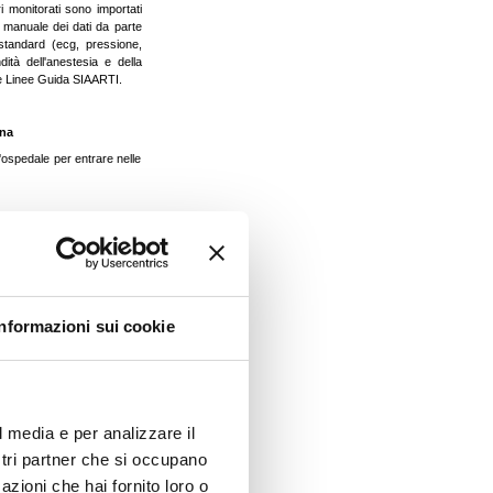
ri monitorati sono importati
ne manuale dei dati da parte
i standard (ecg, pressione,
ità dell'anestesia e della
le Linee Guida SIAARTI.
ina
l'ospedale per entrare nelle
lio, Calusco e Zanica
(e
rasformazione digitale, con
Informazioni sui cookie
nicità. Su quest’ultimo punto
ioni di telemedicina
negli
di nuove incubatrici e isole
l media e per analizzare il
oppler portatili per curare i
ostri partner che si occupano
e della salute ospedaliera e
azioni che hai fornito loro o