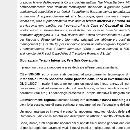
prezioso lavoro dell’Ingegneria Clinica guidata dall’Ing. Ilde Maria Barbieri, l
ammodernamento delle dotazioni tecnologiche funzionale a garantire qualit
assistenziali ospedalieri e territoriali. Il rendiconto illustrato elenca dettaglia
in funzione di apparecchiature
ad alta tecnologia
, quali risonanze magne
lineare etc, oltre al potenziamento delle aree di
terapia intensiva e pronto s
previsti interventi capillari per i
consultori e le Case ed Ospedali di Co
ecotomografi e strumentazioni specialistiche per diverse branche mediche
dobbiamo aggiungere 3.023.010€ ricevuti con l’ultimo provvedimento di Giunta
per l'acquisto diretto dei beni informatici aziendali per abbattere i costi de
management (1.123.010 €), per il rinnovo e potenziamento dei gruppi frigoriferi
il completamento della Camera Mortuaria (Celle e tavolo settorio) e 500
antincendio dei Presidi Ospedalieri di Treviglio e Romano di L.dia”
Sicurezza in Terapia Intensiva, Ps e Sala Operatoria
Il piano non trascura neppure le aree dedicate all’emergenza sanitaria.
Oltre
590.000 euro
sono stati destinati al potenziamento tecnologico d
Intensiva e Pronto Soccorso come previsto dalla linea di investiment
DL 34/2020). I pazienti potranno contare su nuovi posti letto attrezzati, comp
necessaria (quali ad esempio sistemi di ventilazione, inclusa ventilazione ad a
parametri vitali etc.). La tecnologia presente in Terapia Intensiva è integrata alla 
Gli
investimenti regionali
dedicati all'acquisto di
media e bassa tecnologia
h
biennio la sostituzione di apparecchiature fondamentali per l'erogazione dell'attiv
Un importante passo in avanti è stato l'ammodernamento tecnologico delle
sa
Romano di L.dia con la sostituzione di lampade scialitiche a soffitto, elettrobisturi,
Sono, inoltre, stati acquistati apparecchi di anestesia di ultima generazione c
di monitoraggio dei parametri vitali. I nuovi monitor multiparametrici sono com