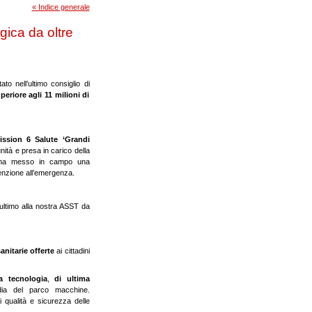
« Indice generale
ica da oltre
o nell’ultimo consiglio di
eriore agli 11 milioni di
ission 6 Salute ‘Grandi
ità e presa in carico della
a ha messo in campo una
enzione all’emergenza.
 ultimo alla nostra ASST da
sanitarie offerte
ai cittadini
a tecnologia
,
di ultima
ia del parco macchine.
 qualità e sicurezza delle