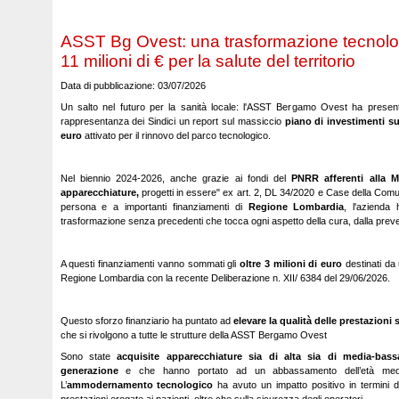
ASST Bg Ovest: una trasformazione tecnolog
11 milioni di € per la salute del territorio
Data di pubblicazione: 03/07/2026
Un salto nel futuro per la sanità locale: l'ASST Bergamo Ovest ha presentat
rappresentanza dei Sindici un report sul massiccio
piano di investimenti sup
euro
attivato per il rinnovo del parco tecnologico.
Nel biennio 2024-2026, anche grazie ai fondi del
PNRR afferenti alla M
apparecchiature,
progetti in essere" ex art. 2, DL 34/2020 e Case della Comun
persona e a importanti finanziamenti di
Regione Lombardia
, l'aziend
trasformazione senza precedenti che tocca ogni aspetto della cura, dalla prev
A questi finanziamenti vanno sommati gli
oltre 3 milioni di euro
destinati da
Regione Lombardia con la recente Deliberazione n. XII/ 6384 del 29/06/2026.
Questo sforzo finanziario ha puntato ad
elevare la qualità delle prestazioni 
che si rivolgono a tutte le strutture della ASST Bergamo Ovest
Sono state
acquisite apparecchiature sia di alta sia di media-bass
generazione
e che hanno portato ad un abbassamento dell’età med
L’
ammodernamento
tecnologico
ha avuto un impatto positivo in termini di