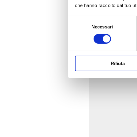
che hanno raccolto dal tuo uti
Selezione
Necessari
del
consenso
Rifiuta