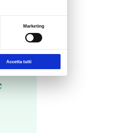
o Ovest si conferma un polo
Marketing
Accetta tutti