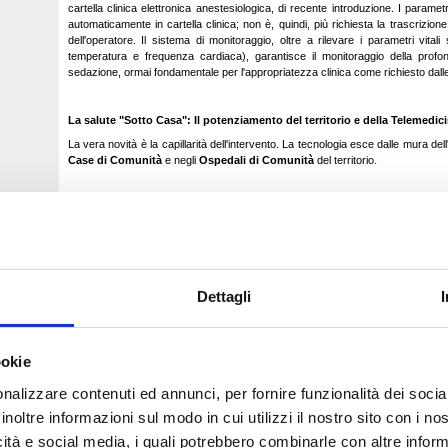
cartella clinica elettronica anestesiologica, di recente introduzione. I paramet
automaticamente in cartella clinica; non è, quindi, più richiesta la trascrizio
dell'operatore. Il sistema di monitoraggio, oltre a rilevare i parametri vital
temperatura e frequenza cardiaca), garantisce il monitoraggio della profond
sedazione, ormai fondamentale per l'appropriatezza clinica come richiesto dal
La salute "Sotto Casa": Il potenziamento del territorio e della Telemedic
La vera novità è la capillarità dell'intervento. La tecnologia esce dalle mura del
Case di Comunità
e negli
Ospedali di Comunità
del territorio.
Cittadini di comuni come
Dalmine, Ponte San Pietro, Martinengo, Trevig
zone limitrofe) troveranno vicino a casa:
Nuovi ecotomografi multidisciplinari e ginecologici.
Sistemi Holter per il monitoraggio cardiaco e pressorio.
Apparecchiature specialistiche per Oculistica e Otorinolaringoiatria.
È stato anche illustrato il progetto legato alla
Telemedicina
per applicare la t
Dettagli
particolare riferimento alla gestione della presa in carico delle condizioni di cro
si è fatto riferimento alla prossima consegna e installazione di oltre
330 postaz
studi di MMG e PLS aderenti
,
ambulatori e distretti di ASST
.
Attenzione ai più piccoli e alle fragilità
ookie
Il piano dedica risorse specifiche anche alla
Neonatologia
, con l'acquisto 
nalizzare contenuti ed annunci, per fornire funzionalità dei socia
neonatali, e all'assistenza domiciliare (ADI), dotando gli operatori di ecografi e d
pazienti direttamente a casa loro.
inoltre informazioni sul modo in cui utilizzi il nostro sito con i n
"Non si tratta solo di acquistare macchinari, ma di ammodernare l'intera vision
icità e social media, i quali potrebbero combinarle con altre inform