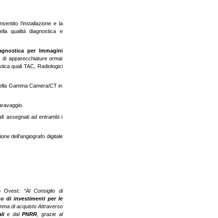
sentito l’installazione e la
lla qualità diagnostica e
agnostica per Immagini
5 di apparecchiature ormai
tica quali TAC, Radiologici
a, della Gamma Camera/CT in
aravaggio.
fi assegnati ad entrambi i
one dell’angiografo digitale
mo Ovest:
“Al Consiglio di
o di investimenti per le
amma di acquisto Attraverso
li
e dal
PNRR
, grazie al