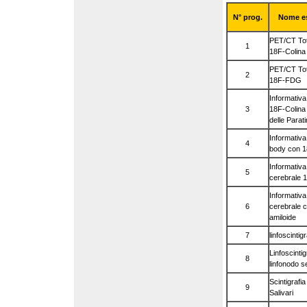
N° prog.
Nome e
PET/CT Tot
1
18F-Colina
PET/CT Tot
2
18F-FDG
Informativ
3
18F-Colina 
delle Parati
Informativ
4
body con 
Informativ
5
cerebrale
Informativ
6
cerebrale c
amiloide
7
linfoscintigr
Linfoscintig
8
linfonodo se
Scintigrafi
9
Salivari