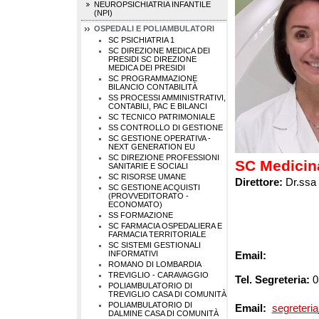
NEUROPSICHIATRIA INFANTILE
(NPI)
OSPEDALI E POLIAMBULATORI
SC PSICHIATRIA 1
SC DIREZIONE MEDICA DEI
PRESIDI
SC DIREZIONE
MEDICA DEI PRESIDI
SC PROGRAMMAZIONE
BILANCIO CONTABILITÀ
SS PROCESSI AMMINISTRATIVI,
CONTABILI, PAC E BILANCI
SC TECNICO PATRIMONIALE
SS CONTROLLO DI GESTIONE
SC GESTIONE OPERATIVA -
NEXT GENERATION EU
SC DIREZIONE PROFESSIONI
SC Medicin
SANITARIE E SOCIALI
SC RISORSE UMANE
Direttore:
Dr.ssa 
SC GESTIONE ACQUISTI
(PROVVEDITORATO -
ECONOMATO)
SS FORMAZIONE
SC FARMACIA OSPEDALIERA E
FARMACIA TERRITORIALE
SC SISTEMI GESTIONALI
INFORMATIVI
Email:
ROMANO DI LOMBARDIA
TREVIGLIO - CARAVAGGIO
Tel. Segreteria:
0
POLIAMBULATORIO DI
TREVIGLIO CASA DI COMUNITÀ
POLIAMBULATORIO DI
Email:
segreteri
DALMINE CASA DI COMUNITÀ