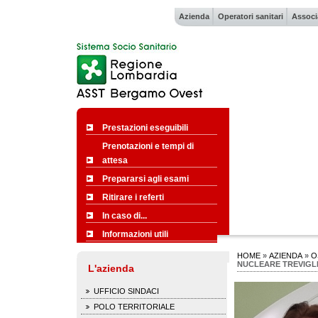
Azienda
Operatori sanitari
Associ
Prestazioni eseguibili
Prenotazioni e tempi di
attesa
Prepararsi agli esami
Ritirare i referti
In caso di...
Informazioni utili
HOME
»
AZIENDA
»
O
NUCLEARE TREVIGL
L'azienda
UFFICIO SINDACI
POLO TERRITORIALE