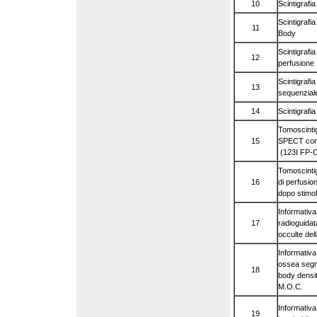
10
Scintigrafia 
Scintigrafi
11
Body
Scintigrafi
12
perfusione
Scintigrafia
13
sequenzial
14
Scintigrafia
Tomoscintig
15
SPECT co
(123I FP-
Tomoscintig
16
di perfusio
dopo stimo
Informativa
17
radioguidata
occulte de
Informativa
ossea segme
18
body densi
M.O.C.
Informativa 
19