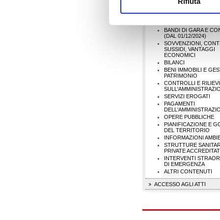
Rifiuta
PROVVEDIMENTI
CONTROLLI SULLE I
BANDI DI GARA E CO
(FINO AL 30/11/2024)
BANDI DI GARA E CO
(DAL 01/12/2024)
SOVVENZIONI, CONTR
SUSSIDI, VANTAGGI
ECONOMICI
BILANCI
BENI IMMOBILI E GE
PATRIMONIO
CONTROLLI E RILIEVI
SULL'AMMINISTRAZI
SERVIZI EROGATI
PAGAMENTI
DELL'AMMINISTRAZI
OPERE PUBBLICHE
PIANIFICAZIONE E 
DEL TERRITORIO
INFORMAZIONI AMBIE
STRUTTURE SANITAR
PRIVATE ACCREDITA
INTERVENTI STRAOR
DI EMERGENZA
ALTRI CONTENUTI
ACCESSO AGLI ATTI