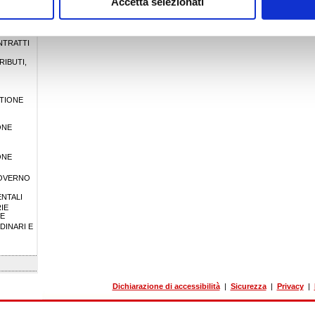
Accetta selezionati
MPRESE
NTRATTI
NTRATTI
IBUTI,
STIONE
ONE
ONE
GOVERNO
NTALI
IE
TE
DINARI E
Dichiarazione di accessibilità
|
Sicurezza
|
Privacy
|