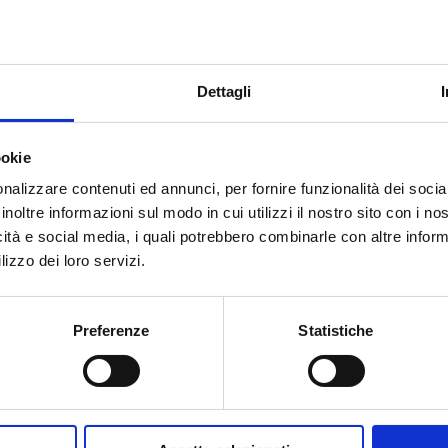
NTILE
Per i contenuti aprire le sottosezioni elencate a sinistra.
ATORI
ENDALE,
FFICIO
LICO
Dettagli
ookie
ALI
nalizzare contenuti ed annunci, per fornire funzionalità dei socia
inoltre informazioni sul modo in cui utilizzi il nostro sito con i n
O
icità e social media, i quali potrebbero combinarle con altre inform
lizzo dei loro servizi.
URAZIONE
DELLA
A
Preferenze
Statistiche
I PREMI
 PREMI
MENTI