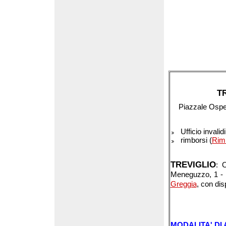
T
P
iazzale Osp
Ufficio invalidi 
rimborsi (
Rimb
TREVIGLIO
: 
Meneguzzo, 1 
Greggia
, con dis
MODALITA' DI