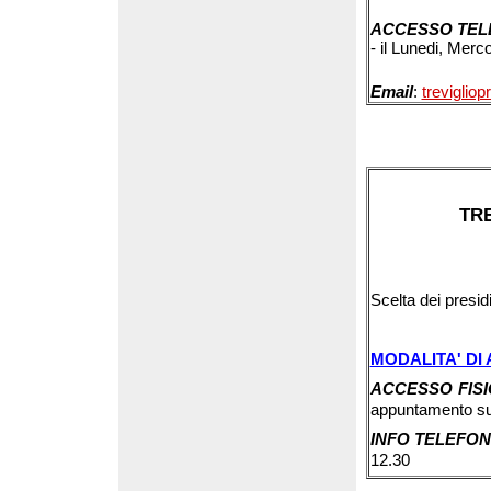
ACCESSO TEL
- il Lunedi, Merc
Email
:
treviglio
TR
Scelta dei presid
MODALITA' DI
ACCESSO FIS
appuntamento s
INFO TELEFON
12.30