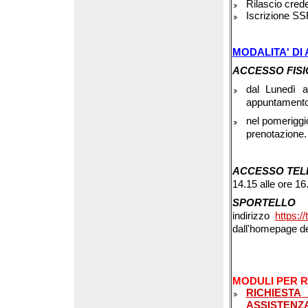
Rilascio cred
Iscrizione S
MODALITA' DI
ACCESSO FISI
dal Lunedì a
appuntamento 
nel pomeriggio
prenotazione.
ACCESSO TEL
14.15 alle ore 16
SPORTELLO 
indirizzo
https:
dall'homepage de
MODULI PER R
RICHIEST
ASSISTENZ