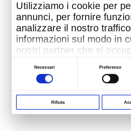
Utilizziamo i cookie per p
annunci, per fornire funzio
analizzare il nostro traffic
informazioni sul modo in cui
nostri partner che si occup
pubblicità e social media,
Selezione
Necessari
Preferenze
del
con altre informazioni che 
consenso
raccolto dal tuo utilizzo dei
Rifiuta
Acc