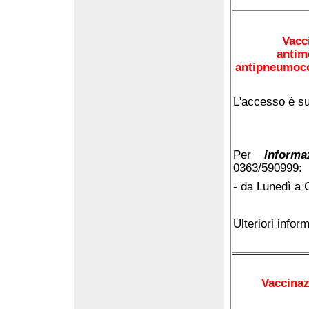
Vacc
antim
antipneumococ
L'accesso è s
Per
inform
0363/590999:
- da Lunedì a G
Ulteriori inform
Vaccinaz