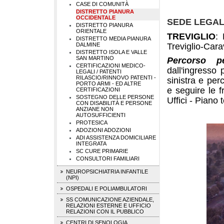
CASE DI COMUNITÀ
DISTRETTO PIANURA
OCCIDENTALE
SEDE LEGA
DISTRETTO PIANURA
ORIENTALE
TREVIGLIO
:
DISTRETTO MEDIA PIANURA
DALMINE
Treviglio-Cara
DISTRETTO ISOLA E VALLE
SAN MARTINO
Percorso p
CERTIFICAZIONI MEDICO-
dall'ingresso 
LEGALI / PATENTI
RILASCIO/RINNOVO PATENTI -
sinistra e perc
PORTO ARMI - ED ALTRE
e seguire le f
CERTIFICAZIONI
SOSTEGNO DELLE PERSONE
Uffici - Piano t
CON DISABILITÀ E PERSONE
ANZIANE NON
AUTOSUFFICIENTI
PROTESICA
ADOZIONI
ADOZIONI
ADI ASSISTENZA DOMICILIARE
INTEGRATA
SC CURE PRIMARIE
CONSULTORI FAMILIARI
NEUROPSICHIATRIA INFANTILE
(NPI)
OSPEDALI E POLIAMBULATORI
SS COMUNICAZIONE AZIENDALE,
RELAZIONI ESTERNE E UFFICIO
RELAZIONI CON IL PUBBLICO
CENTRI DI SENOLOGIA