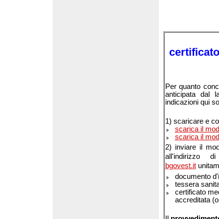
certificat
Per quanto conce
anticipata dal 
indicazioni qui so
1) scaricare e co
scarica il mod
scarica il mod
2) inviare il mo
all'indirizzo
bgovest.it
unitam
documento d'id
tessera sanita
certificato me
accreditata (o
Il
provvedimen